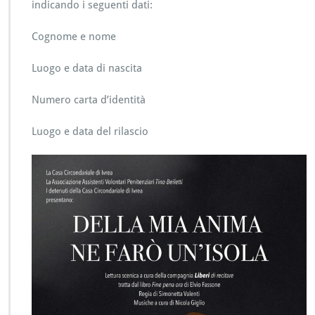
indicando i seguenti dati:
Cognome e nome
Luogo e data di nascita
Numero carta d’identità
Luogo e data del rilascio