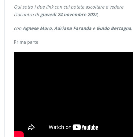
Qui sotto i due link con cui potete ascoltare e vedere
l’incontro di
giovedì 24 novembre 2022
,
con
Agnese Moro
,
Adriana Faranda
e
Guido Bertagna
.
Prima parte