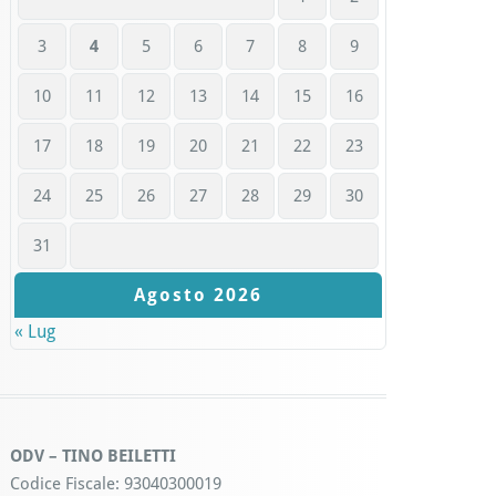
3
4
5
6
7
8
9
10
11
12
13
14
15
16
17
18
19
20
21
22
23
24
25
26
27
28
29
30
31
Agosto 2026
« Lug
ODV – TINO BEILETTI
Codice Fiscale: 93040300019