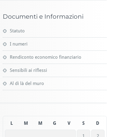
Documenti e Informazioni
Statuto
I numeri
Rendiconto economico finanziario
Sensibili ai riflessi
Al di là del muro
L
M
M
G
V
S
D
1
2