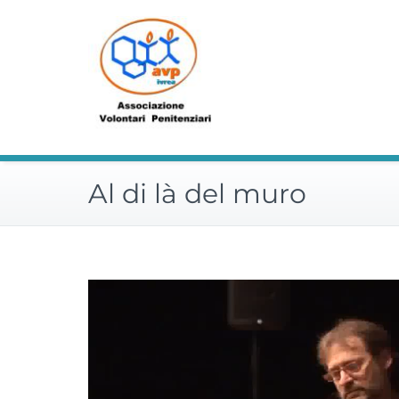
Vai
al
contenuto
Al di là del muro