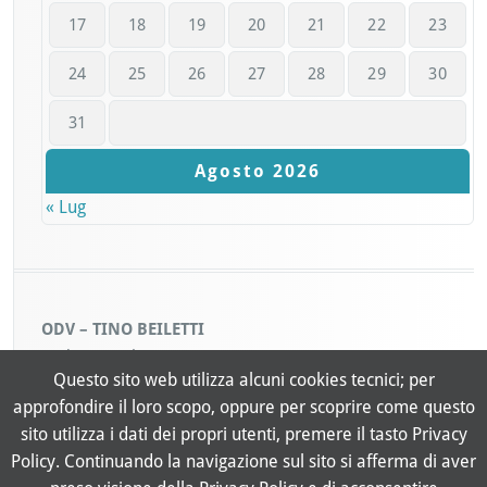
17
18
19
20
21
22
23
24
25
26
27
28
29
30
31
Agosto 2026
« Lug
ODV – TINO BEILETTI
Codice Fiscale: 93040300019
Questo sito web utilizza alcuni cookies tecnici; per
Sede Legale: Piazza Castello 6, 10015 Ivrea (TO)
approfondire il loro scopo, oppure per scoprire come questo
sito utilizza i dati dei propri utenti, premere il tasto Privacy
Policy. Continuando la navigazione sul sito si afferma di aver