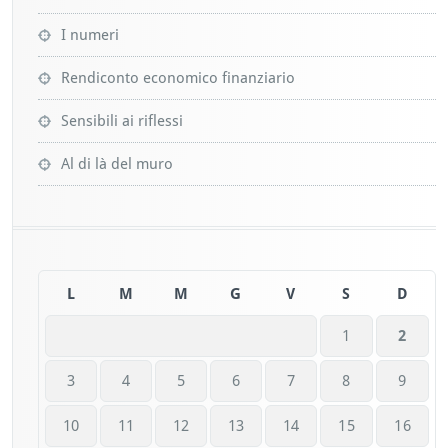
I numeri
Rendiconto economico finanziario
Sensibili ai riflessi
Al di là del muro
L
M
M
G
V
S
D
1
2
3
4
5
6
7
8
9
10
11
12
13
14
15
16