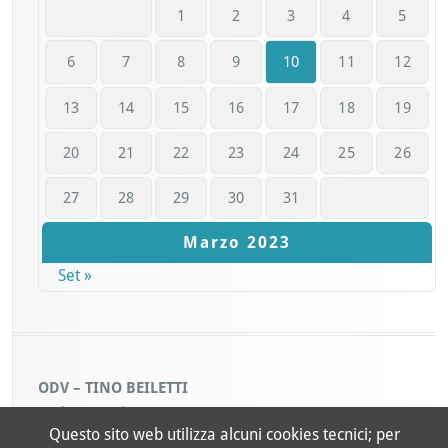
1
2
3
4
5
6
7
8
9
10
11
12
13
14
15
16
17
18
19
20
21
22
23
24
25
26
27
28
29
30
31
Marzo 2023
Set »
ODV – TINO BEILETTI
Codice Fiscale: 93040300019
Questo sito web utilizza alcuni cookies tecnici; per
Sede Legale: Piazza Castello 6, 10015 Ivrea (TO)