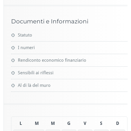
Documenti e Informazioni
Statuto
I numeri
Rendiconto economico finanziario
Sensibili ai riflessi
Al di là del muro
L
M
M
G
V
S
D